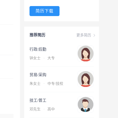
简历下载
推荐简历
更多简历
行政/后勤
钟女士
·
大专
贸易/采购
朱女士
·
中专/技校
技工/普工
邓先生
·
高中